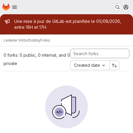
Homepage
Skip to main content
M
Admin message
Une mise à jour de GitLab est planifiée le 05/08/2026,
entre 16H et 17H
Lederer Victor
Dobby
Forks
0 forks: 0 public, 0 internal, and 0
private
Created date