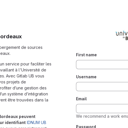
 Bordeaux
ébergement de sources
deaux.
First name
n service pour faciliter les
aillant à l'Université de
es. Avec Gitlab UB vous
Username
os projets de
ofiter d’une gestion des
d’un système d’intégration
Email
vent être trouvées dans la
We recommend a work emai
 Bordeaux peuvent
r identifiant
IDNUM UB
Password