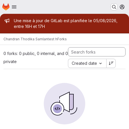
Homepage
Skip to main content
M
Admin message
Une mise à jour de GitLab est planifiée le 05/08/2026,
entre 16H et 17H
Chandran Thodika Samlan
test h
Forks
0 forks: 0 public, 0 internal, and 0
private
Created date