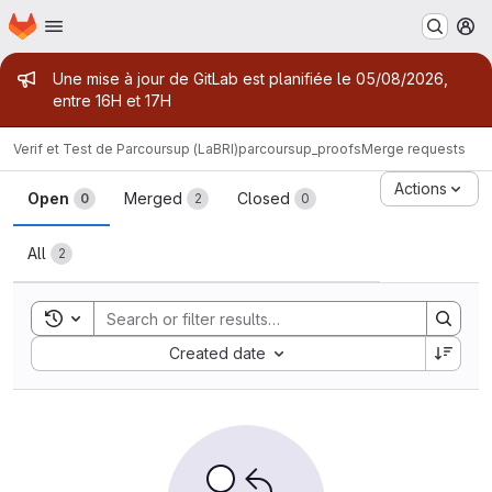
Homepage
Skip to main content
M
Admin message
Une mise à jour de GitLab est planifiée le 05/08/2026,
entre 16H et 17H
Verif et Test de Parcoursup (LaBRI)
parcoursup_proofs
Merge requests
Merge requests
Actions
Open
Merged
Closed
0
2
0
All
2
Toggle search history
Sort by:
Created date