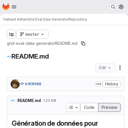
Homepage
Skip to main content
M
Halnaut Adrien
Grid Eval Data Generator
Repository
master
grid-eval-data-generator
README.md
README.md
Edit
Fil
History
b3f3f388
README.md
1.22 KiB
Table of contents
Code
Preview
Génération de données pour